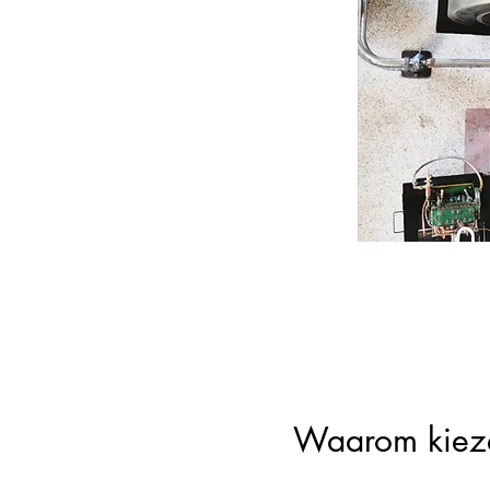
CE Marking
Waarom kieze