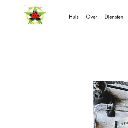
Huis
Over
Diensten
&lt; Terug