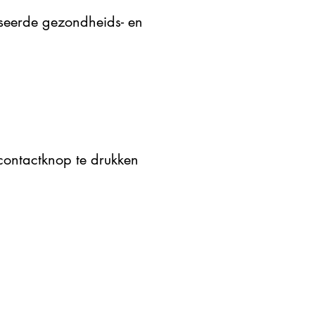
seerde gezondheids- en
contactknop te drukken
Volgende
dress